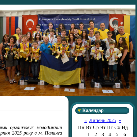
Календар
«
Липень 2025
»
ями організовує молодіжний
Пн
Вт
Ср
Чт
Пт
Сб
Нд
ерпня 2025
року в м.
Паланга
1
2
3
4
5
6