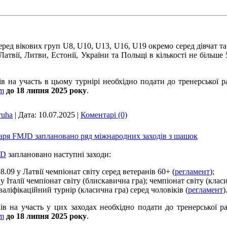
ед вікових груп U8, U10, U13, U16, U19 окремо серед дівчат та
твії, Литви, Естонії, України та Польщі в кількості не більше 
ів на участь в цьому турнірі необхідно подати до тренерської 
om
до 18
липня 2025
року
.
ruha
|
Дата:
10.07.2025
|
Коментарі (0)
аря FMJD заплановано ряд міжнародних заходів з шашок
JD
заплановано наступні заходи:
8.09 у Латвії чемпіонат світу серед ветеранів 60+ (
регламент
);
 у Італії чемпіонат світу (блискавична гра); чемпіонат світу (клас
аліфікаційний турнір (класична гра) серед чоловіків (
регламент
)
ів на участь у цих заходах необхідно подати до тренерської 
om
до 18
липня 2025
року
.