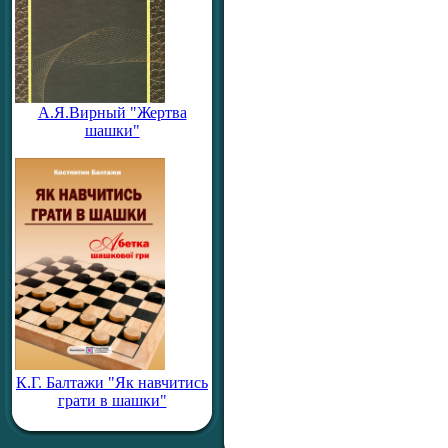
А.Я.Вирный "Жертва
шашки"
К.Г. Балтажи "Як навчитись
грати в шашки"