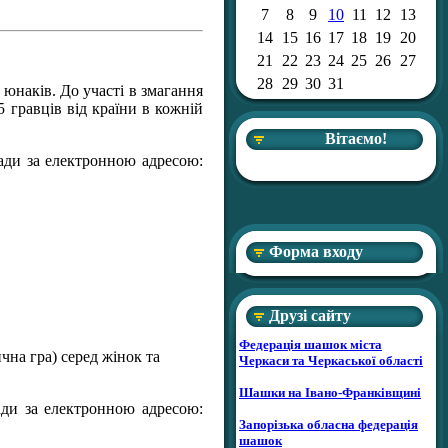
7
8
9
10
11
12
13
14
15
16
17
18
19
20
21
22
23
24
25
26
27
28
29
30
31
 юнаків. До участі в змагання
5
гравців від країни в кожній
Вітаємо!
ради за електронною адресою:
Форма входу
Друзі сайту
Федерація шашок міста
ична гра) серед жінок та
Черкаси та Черкаської області
.
Шашки на Івано-Франківщині
ради за електронною адресою:
Запорізька обласна федерація
шашок