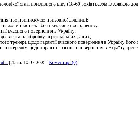
чоловічої статі призивного віку (18-60 років) разом із заявкою д
ення про приписку до призовної дільниці;
військовий квиток або тимчасове посвідчення;
тії вчасного повернення в Україну;
з дозволом на обробку персональних даних;
того тренера щодо гарантії вчасного повернення в Україну його 
го осередку щодо гарантії вчасного повернення в Україну трене
ruha
|
Дата:
10.07.2025
|
Коментарі (0)