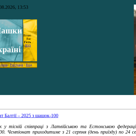
08.2026, 13:53
ашки
Вітаю
Вас
Гість
|
RSS
країні
оловна
|
Реєстрація
|
Вхід
 Балтії – 2025 з шашок-100
 у тісній співпраці з Латвійською та Естонською федераці
00. Чемпіонат приходитиме з 21
серпня (день приїзду) по 24
с