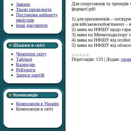
Для спортсменів та тренерів 
Закони
форматі pdf:
Укази президента
Постанови кабинету
1) для призовників – посвідч
міністрів
для військовозобов'язаних – 
Інші документи
2) заява на НФШУ щодо гаран
3) заява на Мінмолодьспорт 
4) заява на НФШУ від особис
Шашки в світі
5) заява на НФШУ від обласно
Чемпіони світу
Таблиці
Переглядів:
133
|
Додав:
vpop
Календар
Рейтинги
Записи партій
Композиція
Композиція в Україні
Композиція в світі