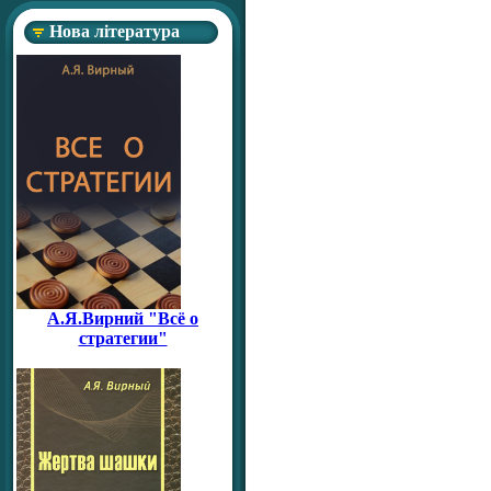
Нова література
А.Я.Вирний "Всё о
стратегии"