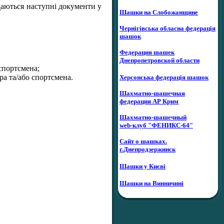
одаються наступні документи у
Шашки на Слобожанщине
Чернігівська обласна федерація
шашок
Федерация шашек
Днепропетровской области
спортсмена;
ра та/або спортсмена.
Херсонська федерація шашок
Шахматно-шашечная
федерация АР Крим
Шахматно-шашечный
web-клуб "ФЕНИКС-64"
Сайт о шашках.
г.Днепродзержинск
Шашки у Києві
Шашки на Винничині