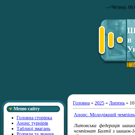
-->
Четвер, 06.
Ш
в
У
Г
Головна
»
2025
»
Липень
»
10
Меню сайту
Анонс. Молодіжний чемпіонат
Головна сторінка
Анонс турнірів
Литовська федерація шашок
Таблиці змагань
чемпіонат Балтії з шашок-1
Розряди та звання