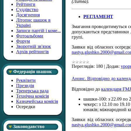
(Литва).
Рейтинги
Суддівство
Досягнення
РЕГЛАМЕНТ
Літопис шашок в
Україні
Змагання проводитимуться сер
Записи партій і коме...
допускаються представники Ла
Фотоальбоми
групі.
Форум
Зворотній зв'язок
Заявки від обласних осередк
Архів рейтингів
nastya.glushko.2000@gmail.c
Переглядів:
180
|
Додав:
vpop
Федерація шашок
Анонс. Відповідно до календ
Реквізити
Президія
Відповідно до
календаря FM
Тренерська рада
Технічна комісія
шашки-100: з 22.09 по 2
Казначейська комісія
чекерс: з 12.10 по 19.10
Осередки
юнаків; міжнародний кв
Заявки від обласних осередк
nastya.glushko.2000@gmail.c
Законодавство