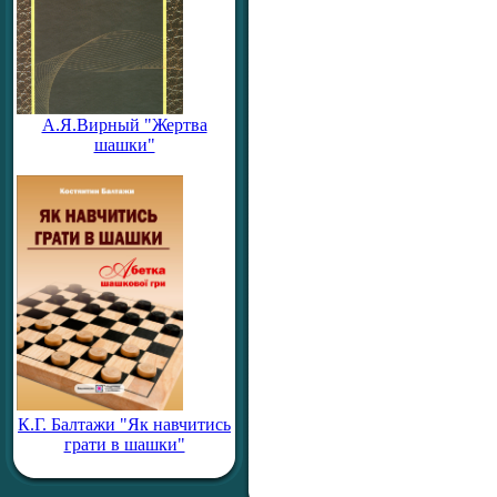
А.Я.Вирный "Жертва
шашки"
К.Г. Балтажи "Як навчитись
грати в шашки"