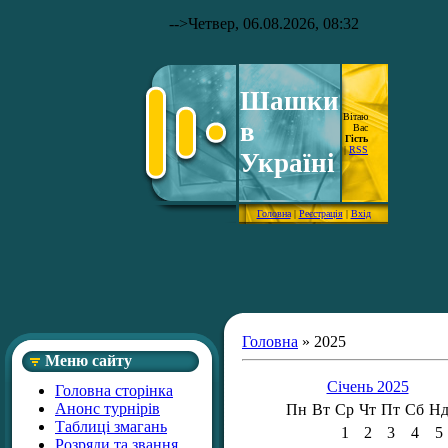
-->
Четвер, 06.08.2026, 08:32
Шашки
Вітаю
в
Вас
Гість
|
RSS
Україні
Головна
|
Реєстрація
|
Вхід
Головна
»
2025
Меню сайту
Січень 2025
Головна сторінка
Анонс турнірів
Пн
Вт
Ср
Чт
Пт
Сб
Н
Таблиці змагань
1
2
3
4
5
Розряди та звання