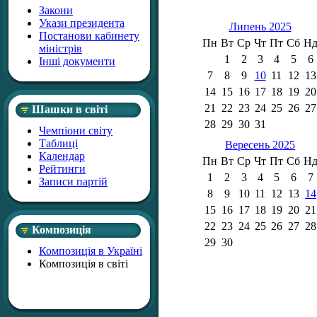
Закони
Укази президента
Липень 2025
Постанови кабинету
Пн
Вт
Ср
Чт
Пт
Сб
Н
міністрів
1
2
3
4
5
6
Інші документи
7
8
9
10
11
12
13
14
15
16
17
18
19
20
21
22
23
24
25
26
27
Шашки в світі
28
29
30
31
Чемпіони світу
Таблиці
Вересень 2025
Календар
Пн
Вт
Ср
Чт
Пт
Сб
Н
Рейтинги
1
2
3
4
5
6
7
Записи партій
8
9
10
11
12
13
14
15
16
17
18
19
20
21
22
23
24
25
26
27
28
Композиція
29
30
Композиція в Україні
Композиція в світі