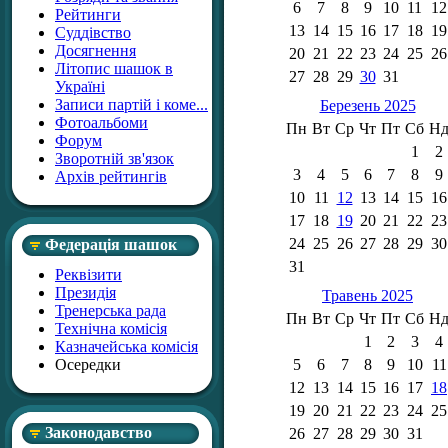
6
7
8
9
10
11
12
Рейтинги
13
14
15
16
17
18
19
Суддівство
Досягнення
20
21
22
23
24
25
26
Літопис шашок в
27
28
29
30
31
Україні
Записи партій і коме...
Березень 2025
Фотоальбоми
Пн
Вт
Ср
Чт
Пт
Сб
Н
Форум
1
2
Зворотній зв'язок
3
4
5
6
7
8
9
Архів рейтингів
10
11
12
13
14
15
16
17
18
19
20
21
22
23
24
25
26
27
28
29
30
Федерація шашок
31
Реквізити
Президія
Травень 2025
Тренерська рада
Пн
Вт
Ср
Чт
Пт
Сб
Н
Технічна комісія
1
2
3
4
Казначейська комісія
Осередки
5
6
7
8
9
10
11
12
13
14
15
16
17
18
19
20
21
22
23
24
25
Законодавство
26
27
28
29
30
31