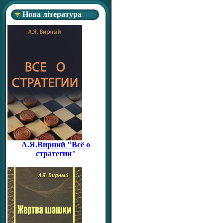
Нова література
А.Я.Вирний "Всё о
стратегии"