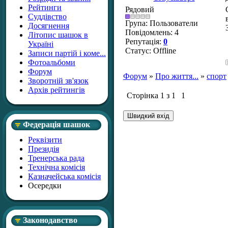
Рейтинги
Рядовий
Суддівство
Група: Пользователи
Досягнення
Повідомлень:
4
Літопис шашок в
Репутація:
0
Україні
Статус:
Offline
Записи партій і коме...
Фотоальбоми
Форум
Форум
»
Про життя...
»
спорт
Зворотній зв'язок
Архів рейтингів
Сторінка
1
з
1
1
Федерація шашок
Реквізити
Президія
Тренерська рада
Технічна комісія
Казначейська комісія
Осередки
Законодавство