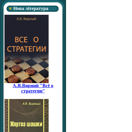
Нова література
А.Я.Вирний "Всё о
стратегии"