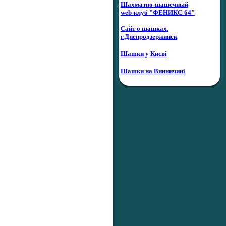
Шахматно-шашечный
web-клуб "ФЕНИКС-64"
Сайт о шашках.
г.Днепродзержинск
Шашки у Києві
Шашки на Винничині