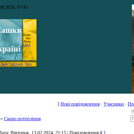
08.2026, 07:45
ашки
Вітаю
Вас
Гість
|
RSS
країні
оловна
|
Реєстрація
|
Вхід
[
Нові повідомлення
·
Учасники
·
Пр
»
Скоро потепління
Дата: Вівторок, 13.02.2024, 21:15 | Повідомлення #
1