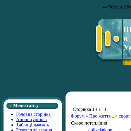
-->
Четвер, 06.
Ш
в
У
Г
Меню сайту
Сторінка
1
з
1
1
Головна сторінка
Форум
»
Про життя...
»
спорт
Анонс турнірів
Скоро потепління
Таблиці змагань
dollyciadope
Розряди та звання