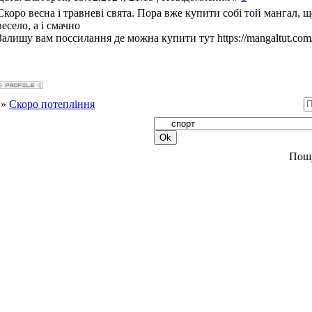
Скоро весна і травневі свята. Пора вже купити собі той мангал, щ
весело, а і смачно
Залишу вам поссилання де можна купити тут https://mangaltut.com
»
Скоро потепління
Пош