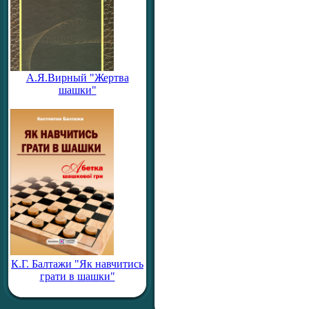
А.Я.Вирный "Жертва
шашки"
К.Г. Балтажи "Як навчитись
грати в шашки"