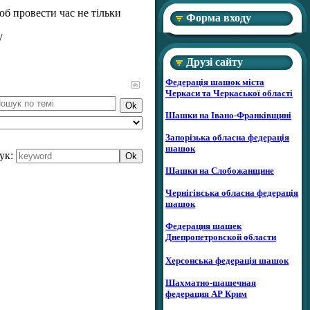
об провести час не тільки
Форма входу
/
Друзі сайту
Федерація шашок міста
Черкаси та Черкаської області
Шашки на Івано-Франківщині
Запорізька обласна федерація
шашок
ук:
Шашки на Слобожанщине
Чернігівська обласна федерація
шашок
Федерация шашек
Днепропетровской области
Херсонська федерація шашок
Шахматно-шашечная
федерация АР Крим