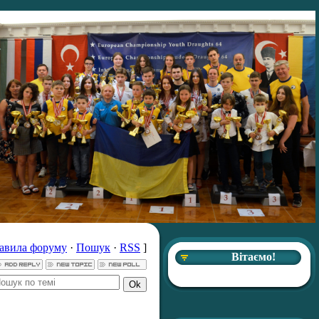
авила форуму
·
Пошук
·
RSS
]
Вітаємо!