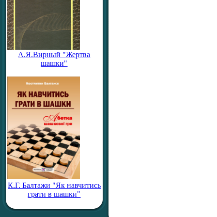
А.Я.Вирный "Жертва
шашки"
К.Г. Балтажи "Як навчитись
грати в шашки"