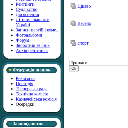
Рейтинги
Цікаво
Суддівство
Досягнення
Літопис шашок в
Весело
Україні
Записи партій і коме...
Фотоальбоми
Форум
спорт
Зворотній зв'язок
Архів рейтингів
Федерація шашок
Реквізити
Президія
Тренерська рада
Технічна комісія
Казначейська комісія
Осередки
Законодавство