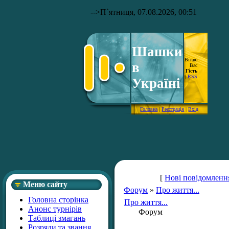
-->
П`ятниця, 07.08.2026, 00:51
Шашки
Вітаю
в
Вас
Гість
|
RSS
Україні
Головна
|
Реєстрація
|
Вхід
[
Нові повідомленн
Меню сайту
Форум
»
Про життя...
Головна сторінка
Про життя...
Анонс турнірів
Форум
Таблиці змагань
Розряди та звання