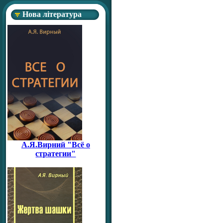
Нова література
А.Я.Вирний "Всё о
стратегии"