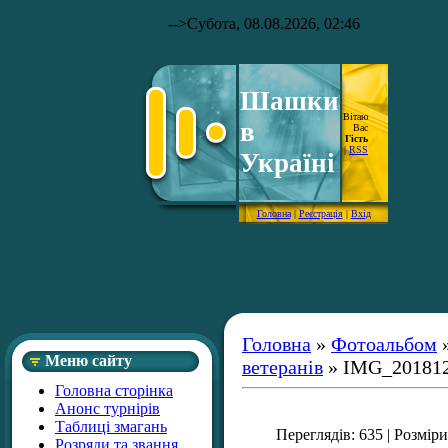
-->
Субота, 08.08.2026, 02:46
Шашки
Вітаю
в
Вас
Гість
|
RSS
Україні
Головна
|
Реєстрація
|
Вхід
Головна
»
Фотоальбом
Меню сайту
ветеранів
» IMG_20181
Головна сторінка
Анонс турнірів
Таблиці змагань
Переглядів
: 635 |
Розміри
Розряди та звання