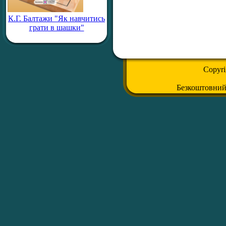
К.Г. Балтажи "Як навчитись
грати в шашки"
Copyr
Безкоштовни