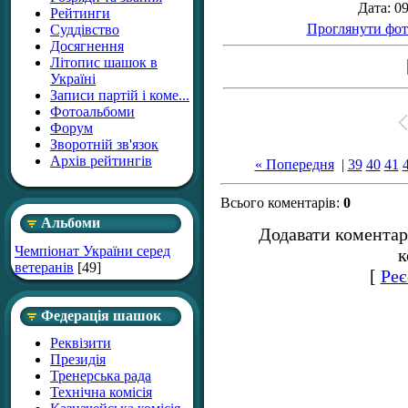
Дата
: 0
Рейтинги
Проглянути фот
Суддівство
Досягнення
Літопис шашок в
Україні
Записи партій і коме...
Фотоальбоми
Форум
Зворотній зв'язок
Архів рейтингів
« Попередня
|
39
40
41
Всього коментарів
:
0
Альбоми
Додавати коментар
Чемпіонат України серед
к
ветеранів
[49]
[
Реє
Федерація шашок
Реквізити
Президія
Тренерська рада
Технічна комісія