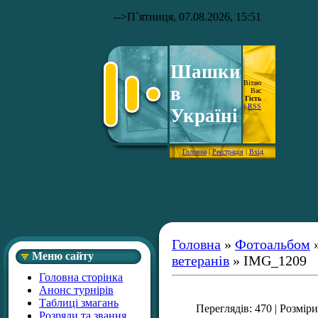
-->
П`ятниця, 07.08.2026, 15:51
Шашки
Вітаю
в
Вас
Гість
|
RSS
Україні
Головна
|
Реєстрація
|
Вхід
Головна
»
Фотоальбом
Меню сайту
ветеранів
» IMG_1209
Головна сторінка
Анонс турнірів
Таблиці змагань
Переглядів
: 470 |
Розміри
Розряди та звання