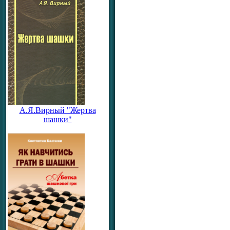
А.Я.Вирный "Жертва
шашки"