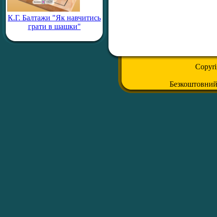
К.Г. Балтажи "Як навчитись
грати в шашки"
Copyr
Безкоштовни