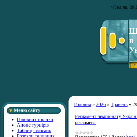
-->
Неділя, 09.
Ш
в
У
Г
Головна
»
2026
»
Травень
»
2
Меню сайту
Регламент чемпіонату Україн
Головна сторінка
регламент
Анонс турнірів
Таблиці змагань
Розряди та звання