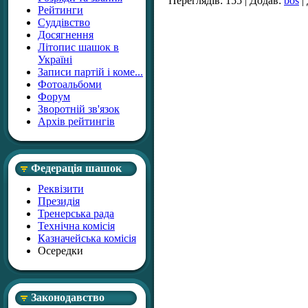
Переглядів:
155
|
Додав:
bos
|
Рейтинги
Суддівство
Досягнення
Літопис шашок в
Україні
Записи партій і коме...
Фотоальбоми
Форум
Зворотній зв'язок
Архів рейтингів
Федерація шашок
Реквізити
Президія
Тренерська рада
Технічна комісія
Казначейська комісія
Осередки
Законодавство