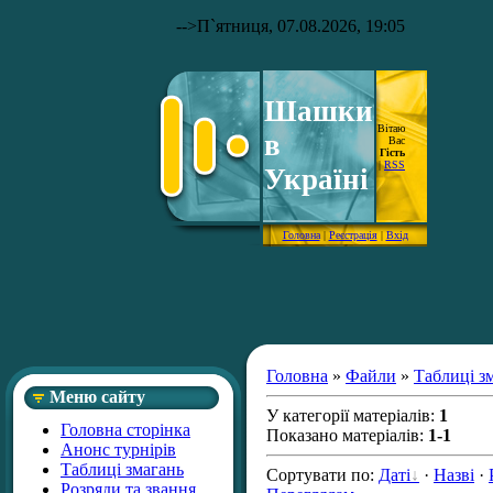
-->
П`ятниця, 07.08.2026, 19:05
Шашки
Вітаю
в
Вас
Гість
|
RSS
Україні
Головна
|
Реєстрація
|
Вхід
Головна
»
Файли
»
Таблиці з
Меню сайту
У категорії матеріалів
:
1
Головна сторінка
Показано матеріалів
:
1-1
Анонс турнірів
Таблиці змагань
Сортувати по
:
Даті
·
Назві
·
Розряди та звання