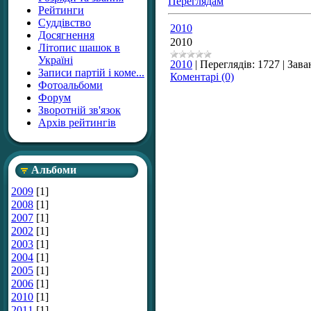
Переглядам
Рейтинги
Суддівство
2010
Досягнення
2010
Літопис шашок в
Україні
2010
|
Переглядів:
1727
|
Зава
Записи партій і коме...
Коментарі (0)
Фотоальбоми
Форум
Зворотній зв'язок
Архів рейтингів
Альбоми
2009
[1]
2008
[1]
2007
[1]
2002
[1]
2003
[1]
2004
[1]
2005
[1]
2006
[1]
2010
[1]
2011
[1]