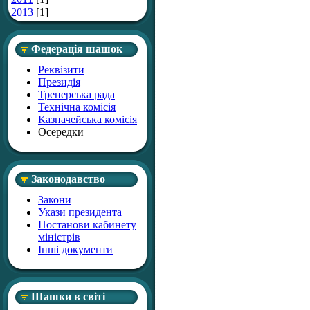
2013
[1]
Федерація шашок
Реквізити
Президія
Тренерська рада
Технічна комісія
Казначейська комісія
Осередки
Законодавство
Закони
Укази президента
Постанови кабинету
міністрів
Інші документи
Шашки в світі