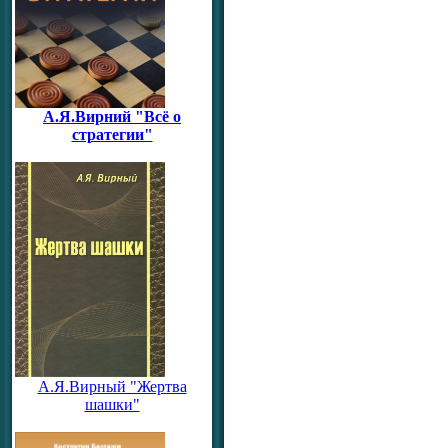
А.Я.Вирний "Всё о
стратегии"
А.Я.Вирный "Жертва
шашки"