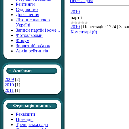
Переглядам
Рейтинги
Суддівство
2010
Досягнення
партії
Літопис шашок в
Україні
2010
|
Переглядів:
1724
|
Зава
Записи партій і коме...
Коментарі (0)
Фотоальбоми
Форум
Зворотній зв'язок
Архів рейтингів
Альбоми
2009
[2]
2010
[1]
2011
[1]
Федерація шашок
Реквізити
Президія
Тренерська рада