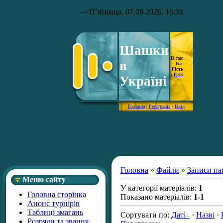
-->
П`ятниця, 07.08.2026, 16:34
Шашки
Вітаю
в
Вас
Гість
|
RSS
Україні
Головна
|
Реєстрація
|
Вхід
Головна
»
Файли
»
Записи пар
Меню сайту
У категорії матеріалів
:
1
Головна сторінка
Показано матеріалів
:
1-1
Анонс турнірів
Таблиці змагань
Сортувати по
:
Даті
·
Назві
·
Розряди та звання