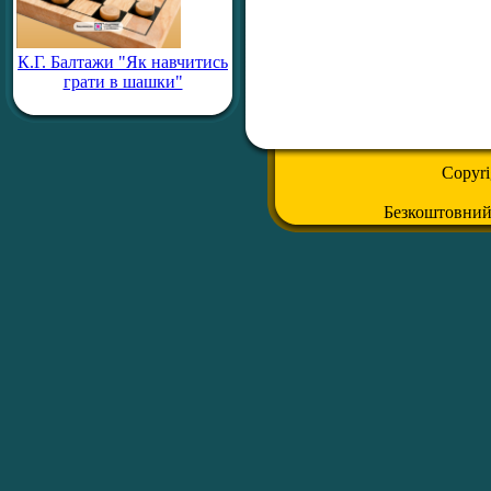
К.Г. Балтажи "Як навчитись
грати в шашки"
Copyr
Безкоштовни