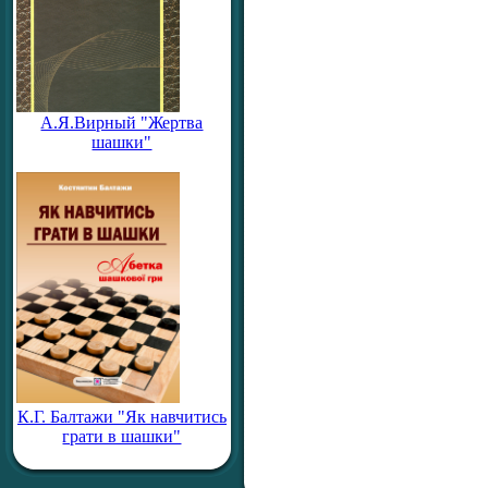
А.Я.Вирный "Жертва
шашки"
К.Г. Балтажи "Як навчитись
грати в шашки"