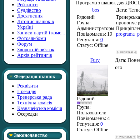
Програма з шашок для ДЮСШ,
Рейтинги
bos
Дата: Четве
Суддівство
Досягнення
Рядовий
Тренерська
Літопис шашок в
Група:
пропонує р
Україні
Администраторы
Прикріпле
Записи партій і коме...
Повідомлень:
19
programa_p
Фотоальбоми
Репутація:
0
Форум
Статус:
Offline
Зворотній зв'язок
Архів рейтингів
Fury
Дата: Понед
ого
Федерація шашок
Реквізити
Президія
Тренерська рада
Рядовий
Технічна комісія
Група:
Казначейська комісія
Пользователи
Осередки
Повідомлень:
4
Репутація:
0
Статус:
Offline
Законодавство