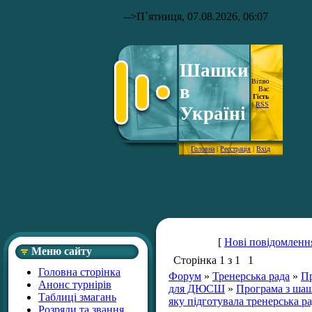
-->
П`ятниця, 07.08.2026, 06:07
Шашки
Вітаю
в
Вас
Гість
|
RSS
Україні
Головна
|
Реєстрація
|
Вхід
[
Нові повідомленн
Меню сайту
Сторінка
1
з
1
1
Головна сторінка
Форум
»
Тренерська рада
»
Пр
Анонс турнірів
для ДЮСШ
»
Програма з ша
Таблиці змагань
яку підготувала тренерська р
Розряди та звання