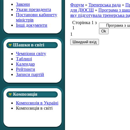
Закони
Форум
»
Тренерська рада
»
Пр
Укази президента
для ДЮСШ
»
Програма з ша
Постанови кабинету
яку підготувала тренерська р
міністрів
Сторінка
1
з
Інші документи
1
1
Шашки в світі
Чемпіони світу
Таблиці
Календар
Рейтинги
Записи партій
Композиція
Композиція в Україні
Композиція в світі