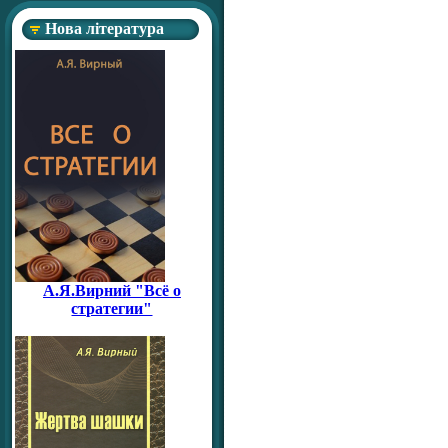
Нова література
А.Я.Вирний "Всё о
стратегии"