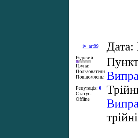
Дата:
iv_art89
Рядовий
Пункт 
Група:
Пользователи
Випра
Повідомлень:
1
Трійн
Репутація:
0
Статус:
Offline
Випра
трійн