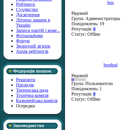
bos
Рейтинги
Суддівство
Рядовий
Досягнення
Група: Администраторы
Літопис шашок в
Повідомлень:
19
Україні
Репутація:
0
Записи партій і коме...
Статус:
Offline
Фотоальбоми
Форум
Зворотній зв'язок
Архів рейтингів
bordpal
Федерація шашок
Рядовий
Реквізити
Група: Пользователи
Президія
Повідомлень:
1
Тренерська рада
Репутація:
0
Технічна комісія
Статус:
Offline
Казначейська комісія
Осередки
Законодавство