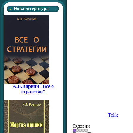
Нова література
А.Я.Вирний "Всё о
стратегии"
Tolik
Рядовий