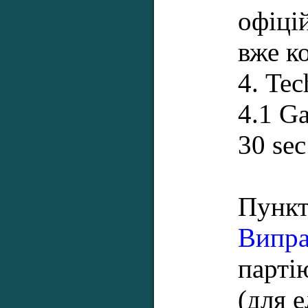
офіці
вже к
4. Tec
4.1 Ga
30 se
Пункт 
Випра
парті
(для 