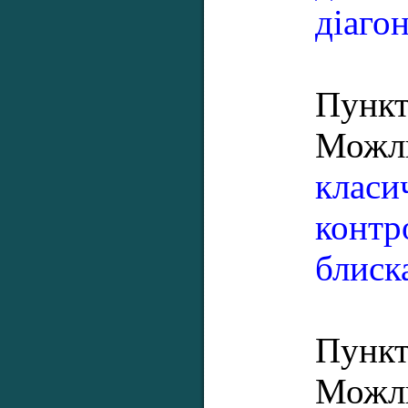
діагон
Пункт
Можл
класи
контр
блиск
Пункт 
Можл