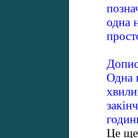
позна
одна 
прост
Допис
Одна 
хвили
закін
годин
Це ще