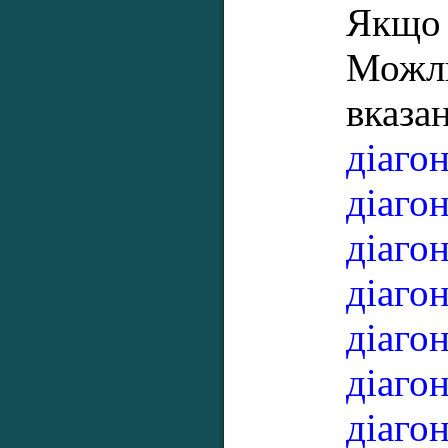
Якщо 
Можли
вказа
діагон
діагон
діагон
діагон
діагон
діагон
діагон