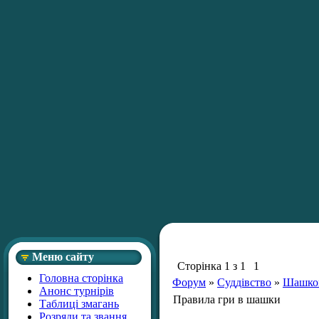
Меню сайту
Сторінка
1
з
1
1
Головна сторінка
Форум
»
Суддівство
»
Шашков
Анонс турнірів
Правила гри в шашки
Таблиці змагань
Розряди та звання