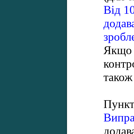
Від 1
додав
зробл
Якщо 
контр
також
Пункт 
Випра
додав