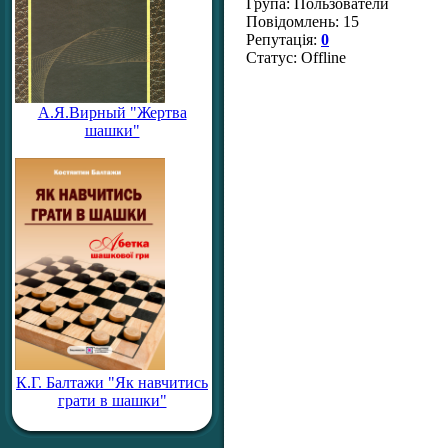
Група: Пользователи
Повідомлень:
15
Репутація:
0
Статус:
Offline
А.Я.Вирный "Жертва
шашки"
К.Г. Балтажи "Як навчитись
грати в шашки"