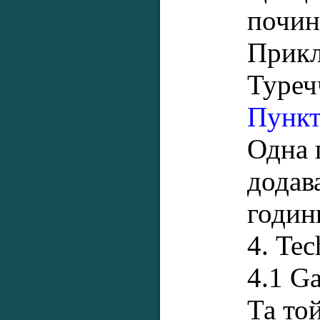
почин
Прикл
Туре
Пункт
Одна 
додав
годин
4. Tec
4.1 Ga
Та то