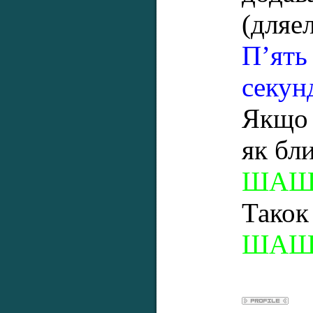
(дляе
П’ять
секун
Якщо 
як бл
ШАШ
Такок
ШАШК