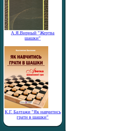
А.Я.Вирный "Жертва
шашки"
К.Г. Балтажи "Як навчитись
грати в шашки"