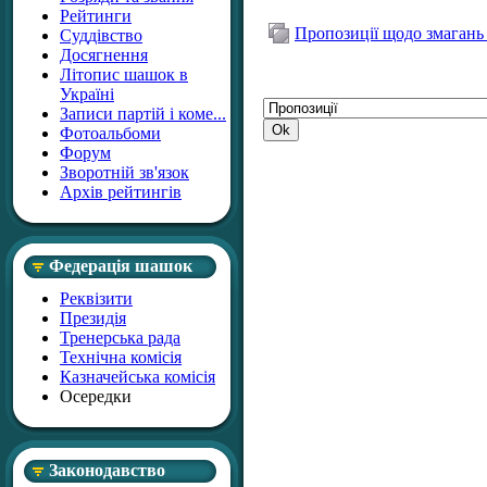
Рейтинги
Пропозиції щодо змагань 
Суддівство
Досягнення
Літопис шашок в
Україні
Записи партій і коме...
Фотоальбоми
Форум
Зворотній зв'язок
Архів рейтингів
Федерація шашок
Реквізити
Президія
Тренерська рада
Технічна комісія
Казначейська комісія
Осередки
Законодавство