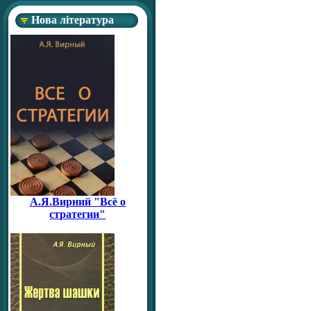
Нова література
А.Я.Вирний "Всё о
стратегии"