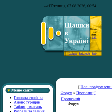
-->
П`ятниця, 07.08.2026, 00:54
Шашки
Вітаю
в
Вас
Гість
|
RSS
Україні
Головна
|
Реєстрація
|
Вхід
[
Нові повідомленн
Меню сайту
Форум
»
Пропозиції
Головна сторінка
Пропозиції
Анонс турнірів
Форум
Таблиці змагань
Розряди та звання