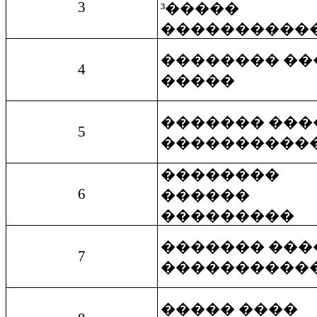
3
³�����
����������
�������� ��
4
�����
������� ���
5
����������
��������
6
������
���������
������� ���
7
����������
����� ����