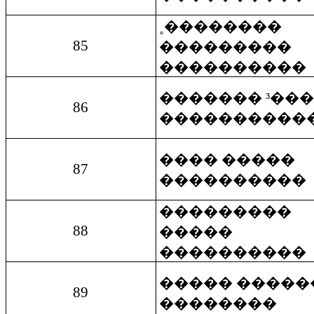
˳��������
85
���������
����������
������� ³��
86
����������
���� �����
87
����������
���������
88
�����
����������
����� �����
89
��������