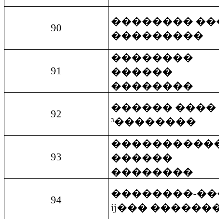
�������� ��
90
���������
��������
91
������
��������
������ ����
92
³��������
����������
93
������
��������
��������-��
94
ĳ��� ������