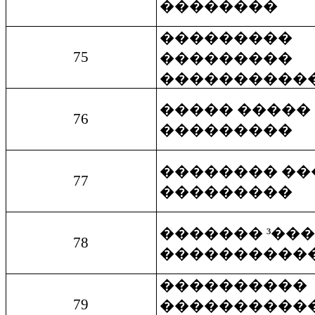
��������
���������
75
���������
����������
����� �����
76
���������
�������� ��
77
���������
������� ³��
78
����������
����������
79
����������