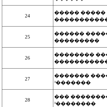
����� �����
24
����������
������ ����
25
���������
�������� ��
26
����������
������� ���
27
³�������
��� �������
28
³��������