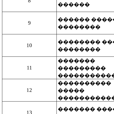
8
������
������ ����
9
��������
�������� ��
10
��������
�������
11
���������
����������
����������
12
�����
����������
������� ���
13