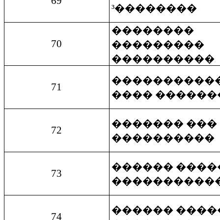
69
³��������
��������
70
���������
����������
����������
71
���� ������
������� ���
72
����������
������ ����
73
����������
������ ����
74