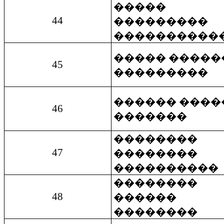
�����
44
���������
����������
����� �����
45
���������
������ ����
46
�������
��������
47
��������
����������
��������
48
������
��������