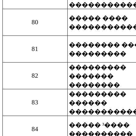
����������
����� ����
80
����������
�������� ��
81
���������
���������
8
2
����
�
��
��������
���������
83
������
����������
����� ³����
84
����������