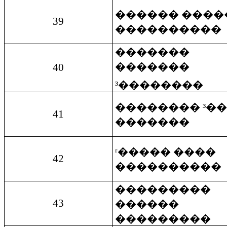
������ ����
39
����������
�������
�������
40
³��������
�������� ³�
41
�������
ʳ����� ����
42
����������
���������
43
������
���������