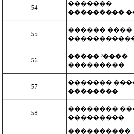
�������
54
��������� �
������ ����
55
����������
����� ³����
56
���������
������� ���
57
��������
�������� ��
58
���������
����������