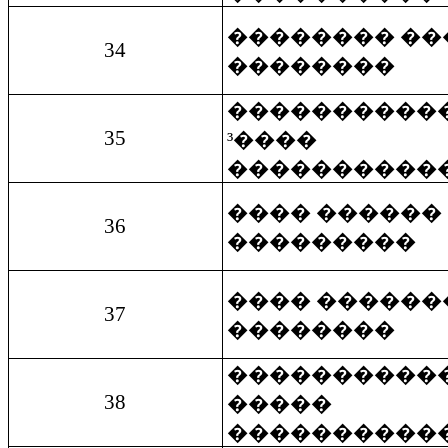
�������� ��
34
��������
����������
35
³����
����������
���� ������
36
���������
���� ������
37
��������
����������
38
�����
����������