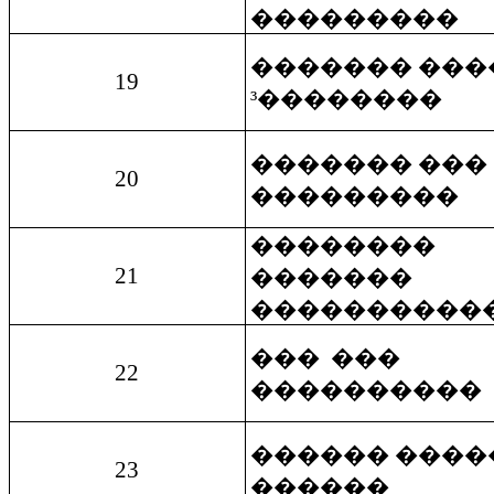
���������
������� ���
19
³��������
������� ���
20
���������
��������
21
�������
����������
��� ���
22
����������
������ ����
23
������