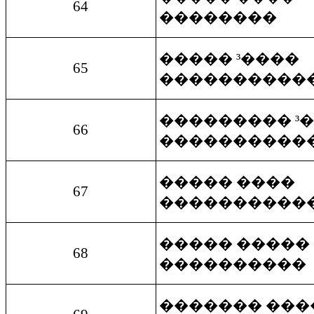
64
��������
����� ³����
65
����������
��������� ³
66
����������
����� ����
67
����������
����� �����
68
����������
������� ���