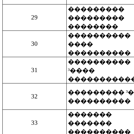
���������
29
���������
��������
����������
30
����
����������
����������
31
³����
����������
��������� ³
32
����������
�������
33
�������
����������