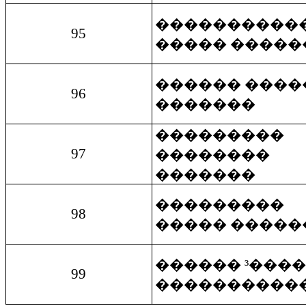
����������
95
����� �����
������
����
96
�������
���������
97
��������
�������
���������
98
�����
�����
������ ³����
99
����������