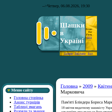
-->
Четвер, 06.08.2026, 19:30
Шашки
Вітаю
в
Вас
Гість
|
RSS
Україні
Головна
|
Реєстрація
|
Вхід
Головна
»
2009
»
Квітен
Меню сайту
Марковича
Головна сторінка
Анонс турнірів
Пам'яті Бліндера Бориса Мар
Таблиці змагань
18 квітня видатному шашкісту Украї
Розряди та звання
але пам'ять про нього та його творч