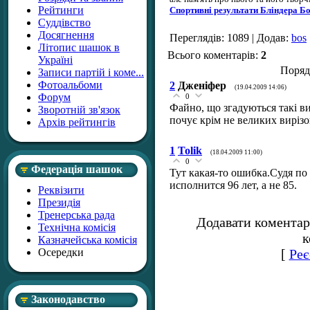
Рейтинги
Спортивні результати Бліндера Б
Суддівство
Досягнення
Переглядів
: 1089 |
Додав
:
bos
Літопис шашок в
Всього коментарів
:
2
Україні
Поряд
Записи партій і коме...
Фотоальбоми
2
Дженіфер
(19.04.2009 14:06)
Форум
0
Файно, що згадуються такі в
Зворотній зв'язок
почує крім не великих вирізо
Архів рейтингів
1
Tolik
(18.04.2009 11:00)
0
Федерація шашок
Тут какая-то ошибка.Судя п
исполнится 96 лет, а не 85.
Реквізити
Президія
Тренерська рада
Додавати коментар
Технічна комісія
к
Казначейська комісія
Осередки
[
Реє
Законодавство