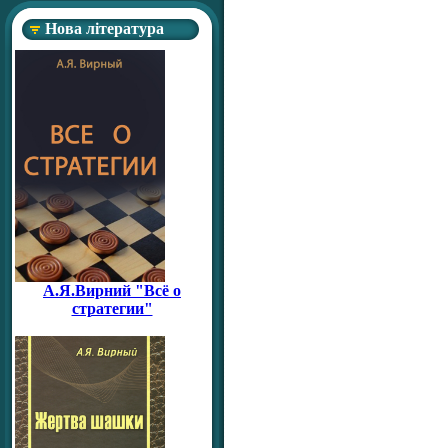
Нова література
А.Я.Вирний "Всё о
стратегии"