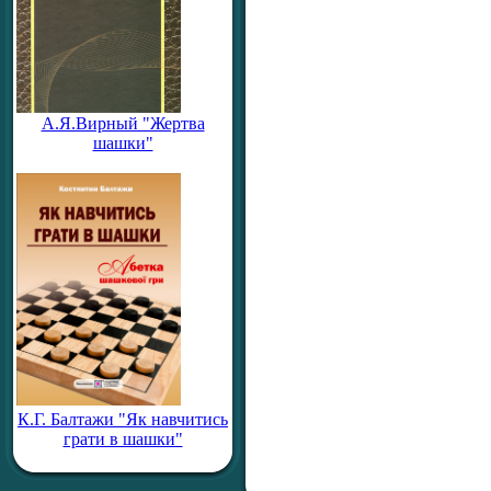
А.Я.Вирный "Жертва
шашки"
К.Г. Балтажи "Як навчитись
грати в шашки"