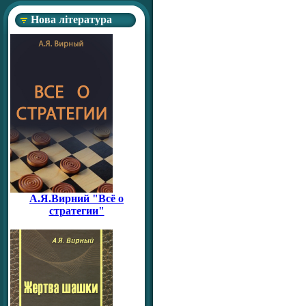
Нова література
А.Я.Вирний "Всё о
стратегии"