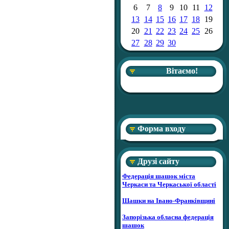
6
7
8
9
10
11
12
13
14
15
16
17
18
19
20
21
22
23
24
25
26
27
28
29
30
Вітаємо!
Форма входу
Друзі сайту
Федерація шашок міста
Черкаси та Черкаської області
Шашки на Івано-Франківщині
Запорізька обласна федерація
шашок