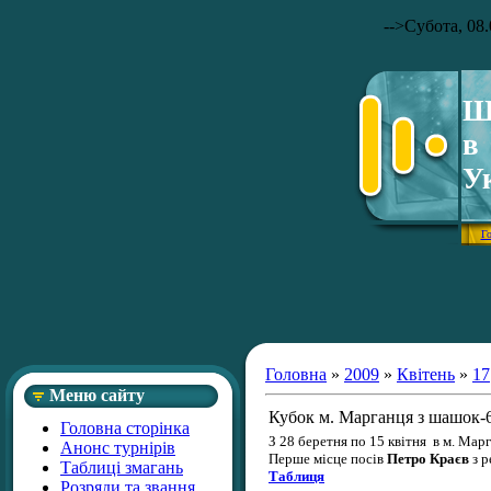
-->
Субота, 08.
Ш
в
У
Г
Головна
»
2009
»
Квітень
»
17
Меню сайту
Кубок м. Марганця з шашок-
Головна сторінка
З 28 беретня по 15 квітня в м. Ма
Анонс турнірів
Перше місце посів
Петро Краєв
з р
Таблиці змагань
Таблиця
Розряди та звання