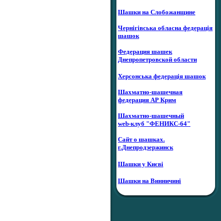
Шашки на Слобожанщине
Чернігівська обласна федерація
шашок
Федерация шашек
Днепропетровской области
Херсонська федерація шашок
Шахматно-шашечная
федерация АР Крим
Шахматно-шашечный
web-клуб "ФЕНИКС-64"
Сайт о шашках.
г.Днепродзержинск
Шашки у Києві
Шашки на Винничині