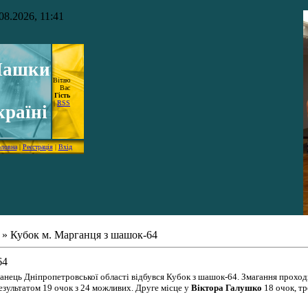
08.2026, 11:41
ашки
Вітаю
Вас
Гість
|
RSS
країні
оловна
|
Реєстрація
|
Вхід
» Кубок м. Марганця з шашок-64
64
рганець Дніпропетровської області відбувся Кубок з шашок-64. Змагання прохо
езультатом 19 очок з 24 можливих. Друге місце у
Віктора Галушко
18 очок, тр