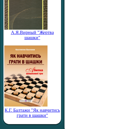
А.Я.Вирный "Жертва
шашки"
К.Г. Балтажи "Як навчитись
грати в шашки"