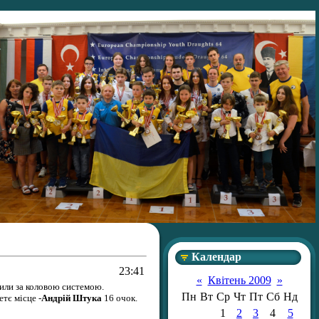
Календар
23:41
«
Квітень 2009
»
дили за коловою системою.
Пн
Вт
Ср
Чт
Пт
Сб
Нд
етє місце -
Андрій Штука
16 очок.
1
2
3
4
5