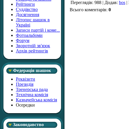
Переглядів
: 988 |
Додав
:
bos
|
Рейтинги
Суддівство
Всього коментарів
:
0
Досягнення
Літопис шашок в
Україні
Записи партій і коме...
Фотоальбоми
Форум
Зворотній зв'язок
Архів рейтингів
Федерація шашок
Реквізити
Президія
Тренерська рада
Технічна комісія
Казначейська комісія
Осередки
Законодавство