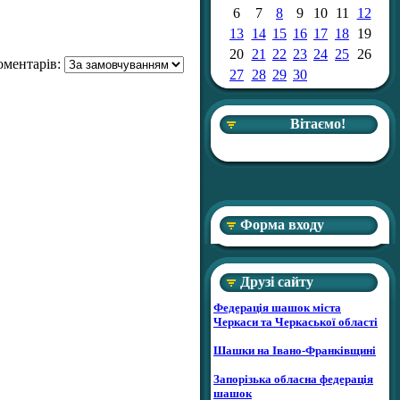
6
7
8
9
10
11
12
13
14
15
16
17
18
19
20
21
22
23
24
25
26
оментарів:
27
28
29
30
Вітаємо!
Форма входу
Друзі сайту
Федерація шашок міста
Черкаси та Черкаської області
Шашки на Івано-Франківщині
Запорізька обласна федерація
шашок