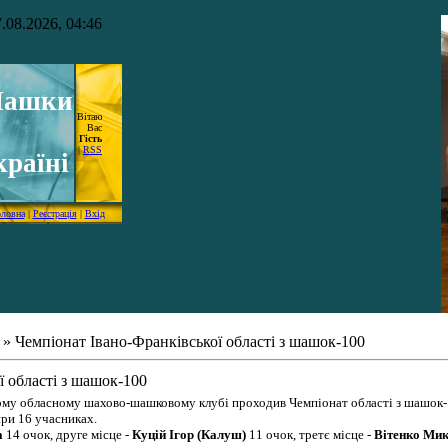
.08.2026, 04:46
ашки
Вітаю
Вас
Гість
|
RSS
країні
оловна
|
Реєстрація
|
Вхід
» Чемпіонат Івано-Франківської області з шашок-100
ї області з шашок-100
ькому обласному шахово-шашковому клубі проходив Чемпіонат області з шашок-
ри 16 учасниках.
а
14 очок, друге місце -
Куцій Ігор (Калуш)
11 очок, третє місце -
Вітенко Ми