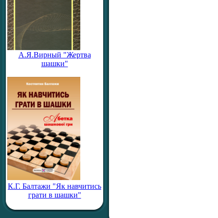
А.Я.Вирный "Жертва
шашки"
К.Г. Балтажи "Як навчитись
грати в шашки"