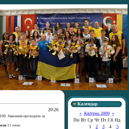
Календар
20:26
«
Квітень 2009
»
100. Змагання проходило за
Пн
Вт
Ср
Чт
Пт
Сб
Нд
кола
11 очок.
1
2
3
4
5