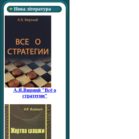
Нова література
А.Я.Вирний "Всё о
стратегии"