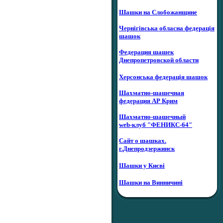
Шашки на Слобожанщине
Чернігівська обласна федерація
шашок
Федерация шашек
Днепропетровской области
Херсонська федерація шашок
Шахматно-шашечная
федерация АР Крим
Шахматно-шашечный
web-клуб "ФЕНИКС-64"
Сайт о шашках.
г.Днепродзержинск
Шашки у Києві
Шашки на Винничині