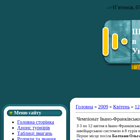
-->
П`ятниця, 07
Ш
в
У
Г
Головна
»
2009
»
Квітень
»
12
Меню сайту
Чемпіонат Івано-Франківсько
Головна сторінка
З 3 по 12 квітня в Івано-Франківс
Анонс турнірів
швейцарською системою в 8 турів п
Таблиці змагань
Перше місце посіла
Балтажи Ольг
Розряди та звання