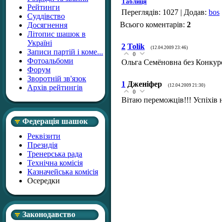
Таблиця
Рейтинги
Переглядів
: 1027 |
Додав
:
bos
Суддівство
Всього коментарів
:
2
Досягнення
Літопис шашок в
Україні
2
Tolik
(12.04.2009 23:46)
Записи партій і коме...
0
Фотоальбоми
Ольга Семёновна без Конку
Форум
Зворотній зв'язок
1
Дженіфер
(12.04.2009 21:30)
Архів рейтингів
0
Вітаю переможців!!! Успіхів 
Федерація шашок
Реквізити
Президія
Тренерська рада
Технічна комісія
Казначейська комісія
Осередки
Законодавство