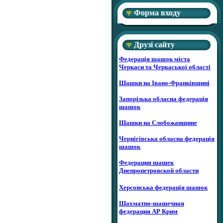
Форма входу
Друзі сайту
Федерація шашок міста
Черкаси та Черкаської області
Шашки на Івано-Франківщині
Запорізька обласна федерація
шашок
Шашки на Слобожанщине
Чернігівська обласна федерація
шашок
Федерация шашек
Днепропетровской области
Херсонська федерація шашок
Шахматно-шашечная
федерация АР Крим