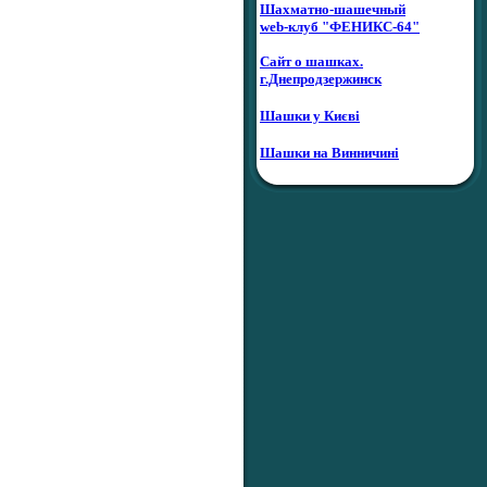
Шахматно-шашечный
web-клуб "ФЕНИКС-64"
Сайт о шашках.
г.Днепродзержинск
Шашки у Києві
Шашки на Винничині