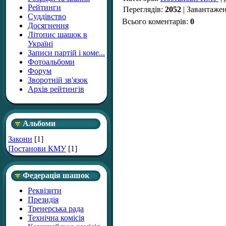
Рейтинги
Переглядів
:
2052
|
Завантаже
Суддівство
Всього коментарів
:
0
Досягнення
Літопис шашок в
Україні
Записи партій і коме...
Фотоальбоми
Форум
Зворотній зв'язок
Архів рейтингів
Альбоми
Закони
[1]
Постанови КМУ
[1]
Федерація шашок
Реквізити
Президія
Тренерська рада
Технічна комісія