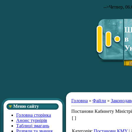
-->
Четвер, 06.
Ш
в
У
Г
Головна
»
Файли
»
Законодав
Меню сайту
Постанови Кабинету Міністрі
Головна сторінка
[ ]
Анонс турнірів
Таблиці змагань
Розряди та звання
Категорія
:
Постанови КМУ
|