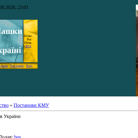
08.2026, 23:01
ашки
Вітаю
Вас
Гість
|
RSS
країні
оловна
|
Реєстрація
|
Вхід
ство
»
Постанови КМУ
в України
Додав
:
bos