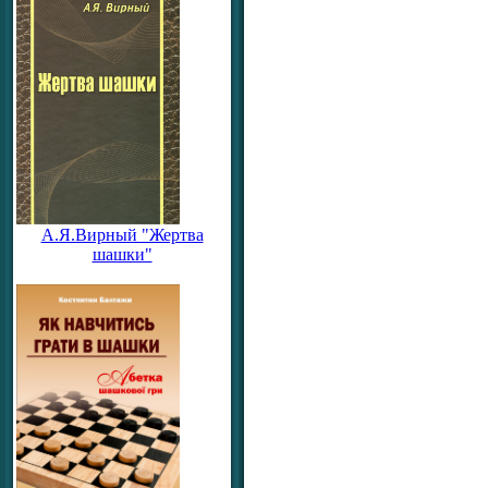
А.Я.Вирный "Жертва
шашки"