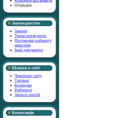
Казначейська комісія
Осередки
Законодавство
Закони
Укази президента
Постанови кабинету
міністрів
Інші документи
Шашки в світі
Чемпіони світу
Таблиці
Календар
Рейтинги
Записи партій
Композиція