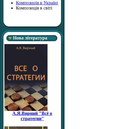
Композиція в Україні
Композиція в світі
Нова література
А.Я.Вирний "Всё о
стратегии"